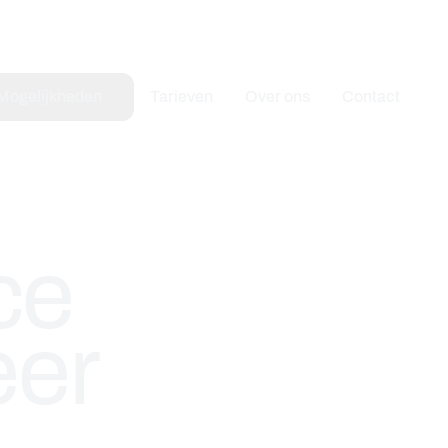
Mogelijkheden
Tarieven
Over ons
Contact
ce
eer