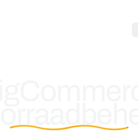
igCommer
orraadbeh
BigCommerce voorraadbeheer