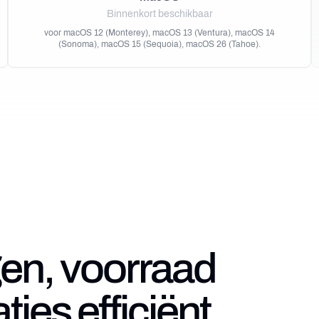
Binnenkort beschikbaar
voor macOS 12 (Monterey), macOS 13 (Ventura), macOS 14
(Sonoma), macOS 15 (Sequoia), macOS 26 (Tahoe).
gen, voorraad
nt.
voorraadniveaus tussen webshops automatisch. Voorkom overv
ies efficiënt.