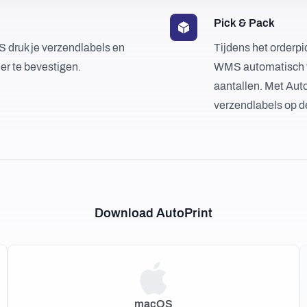
Pick & Pack
 druk je verzendlabels en
Tijdens het orderp
eer te bevestigen.
WMS automatisch ve
aantallen. Met Aut
verzendlabels op de
Download AutoPrint
macOS