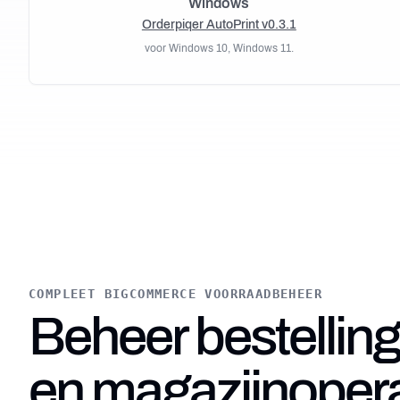
Windows
Orderpiqer AutoPrint v0.3.1
voor Windows 10, Windows 11.
Compleet BigCommerce Voorraadbeheer
COMPLEET BIGCOMMERCE VOORRAADBEHEER
Beheer bestellin
Beheer bestellingen, voorraad en magazijnoperaties efficië
Voorraadsynchronisatie
Draai je meerdere BigCommerce webshops? Synchroniseer 
en magazijnoperat
Voorraadbeheer