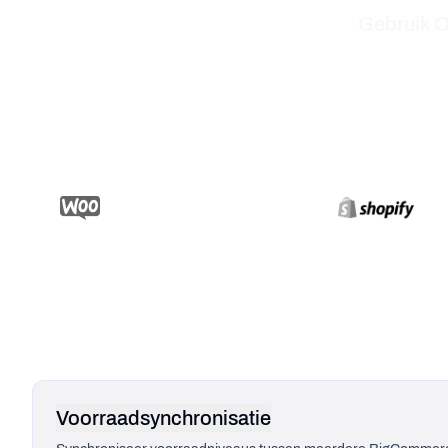
Gebruik O
BigCommerce Voorraadbeheer Functies
Voorraadsynchronisatie
Synchroniseer voorraadniveaus tussen meerdere BigComm
Voorraadsynchronisatie
Pick & Pack