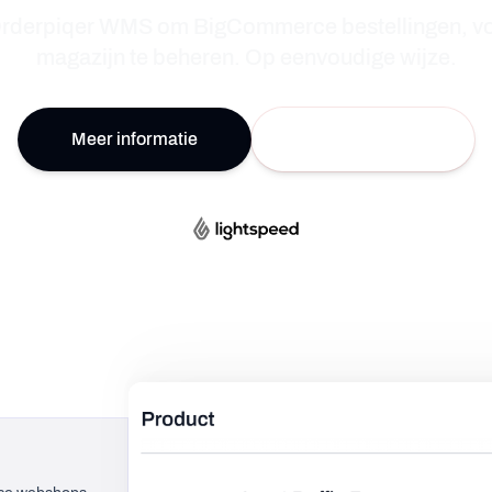
Gebruik Orderpiqer WMS om Big
rderpiqer WMS om BigCommerce bestellingen, v
magazijn te beheren. Op eenvoudige wijze.
Meer informatie
Bekijk tarieven
erce webshops. Houd voorraad automatisch gesynchroniseerd 