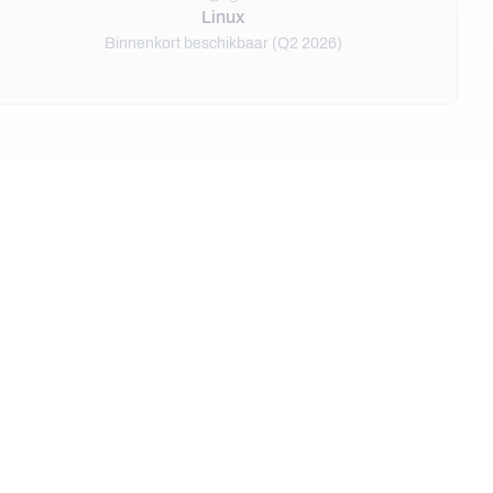
Linux
Binnenkort beschikbaar (Q2 2026)
erkoop door voorraad gesynchroniseerd te houden.