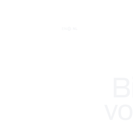
EN
NL
B
vo