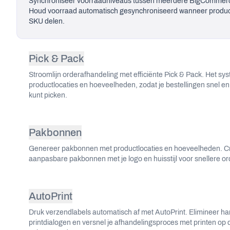
Synchroniseer voorraadniveaus tussen meerdere BigCommer
Stroomlijn orderafhandeling met efficiënte Pick & Pack. He
Houd voorraad automatisch gesynchroniseerd wanneer produc
Pakbonnen
SKU delen.
Genereer pakbonnen met productlocaties en hoeveelheden. 
AutoPrint
Druk verzendlabels automatisch af met AutoPrint. Eliminee
Pick & Pack
Stroomlijn orderafhandeling met efficiënte Pick & Pack. Het sy
productlocaties en hoeveelheden, zodat je bestellingen snel e
kunt picken.
Pakbonnen
Genereer pakbonnen met productlocaties en hoeveelheden. C
aanpasbare pakbonnen met je logo en huisstijl voor snellere o
AutoPrint
Druk verzendlabels automatisch af met AutoPrint. Elimineer h
printdialogen en versnel je afhandelingsproces met printen op 